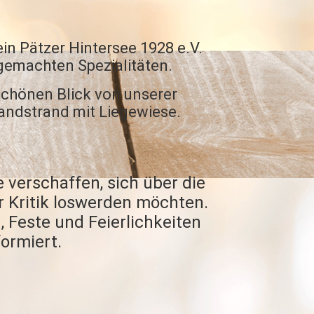
ein Pätzer Hintersee 1928 e.V.
sgemachten Spezialitäten.
schönen Blick
von unserer
andstrand mit Liegewiese.
 verschaffen, sich über die
r Kritik loswerden möchten.
 Feste und Feierlichkeiten
ormiert.