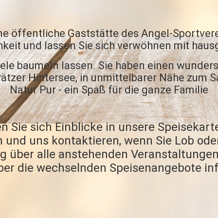
ine öffentliche Gaststätte des Angel-Sportver
hkeit und lassen Sie sich verwöhnen mit hau
eele baumeln lassen.
Sie haben einen wunder
ätzer Hintersee, in unmittelbarer Nähe zum S
Natur Pur - ein Spaß für die ganze Familie
 Sie sich Einblicke in unsere Speisekarte
 und uns kontaktieren, wenn Sie Lob ode
g über alle anstehenden Veranstaltungen,
ber die wechselnden Speisenangebote inf